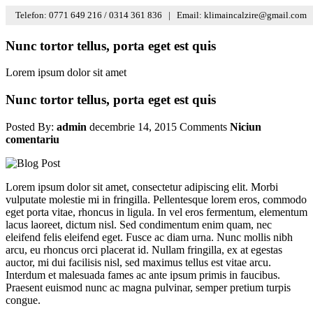
Telefon: 0771 649 216 / 0314 361 836 |
Email: klimaincalzire@gmail.com
Nunc tortor tellus, porta eget est quis
Lorem ipsum dolor sit amet
Nunc tortor tellus, porta eget est quis
Posted By:
admin
decembrie 14, 2015
Comments
Niciun
comentariu
Lorem ipsum dolor sit amet, consectetur adipiscing elit. Morbi
vulputate molestie mi in fringilla. Pellentesque lorem eros, commodo
eget porta vitae, rhoncus in ligula. In vel eros fermentum, elementum
lacus laoreet, dictum nisl. Sed condimentum enim quam, nec
eleifend felis eleifend eget. Fusce ac diam urna. Nunc mollis nibh
arcu, eu rhoncus orci placerat id. Nullam fringilla, ex at egestas
auctor, mi dui facilisis nisl, sed maximus tellus est vitae arcu.
Interdum et malesuada fames ac ante ipsum primis in faucibus.
Praesent euismod nunc ac magna pulvinar, semper pretium turpis
congue.