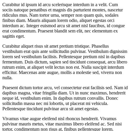
Curabitur id ipsum id arcu scelerisque interdum in a velit. Cum
sociis natoque penatibus et magnis dis parturient montes, nascetur
ridiculus mus. Nam tortor urna, semper non quam quis, sodales
finibus diam. Mauris aliquam lorem odio, aliquet egestas orci
interdum ac. Integer euismod arcu sit amet nisl faucibus, id congue
erat condimentum. Praesent blandit sem elit, nec elementum ex
sagittis eget.
Curabitur aliquet risus sit amet pretium tristique. Phasellus
vestibulum erat quis ante sollicitudin pulvinar. Vestibulum dignissim
lorem sed vestibulum facilisis. Pellentesque pretium nisl in dapibus
fermentum. Duis dictum, sapien sed tincidunt consequat, arcu libero
rutrum enim, at aliquet velit lectus non est. Nulla suscipit interdum
efficitur. Maecenas ante augue, mollis a molestie sed, viverra non
nulla.
Praesent dictum tortor arcu, vel consectetur erat facilisis sed. Nam id
dapibus magna, vitae fringilla diam. Ut in nunc maximus, hendrerit
neque id, vestibulum enim. In dapibus rutrum convallis. Donec
sollicitudin massa nec mi lobortis, ut placerat mi vehicula.
Pellentesque tincidunt pulvinar arcu sit amet egestas.
Vivamus vitae augue eleifend nisl rhoncus hendrerit. Vivamus
pulvinar mauris metus, vitae maximus libero eleifend ac. Sed nisi
tortor, condimentum non risus at, finibus pellentesque lorem.